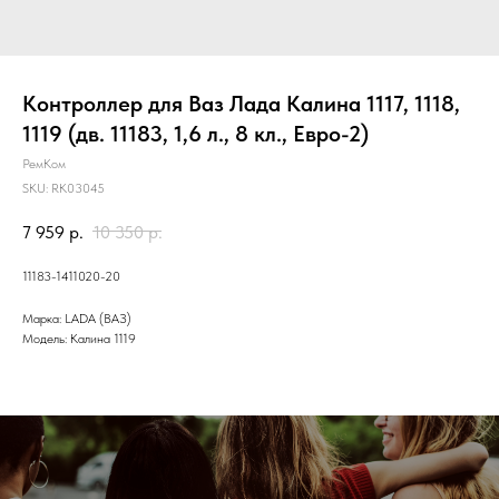
Контроллер для Ваз Лада Калина 1117, 1118,
1119 (дв. 11183, 1,6 л., 8 кл., Евро-2)
РемКом
SKU:
RK03045
7 959
р.
10 350
р.
11183-1411020-20
Марка: LADA (ВАЗ)
Модель: Калина 1119