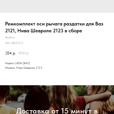
Ремкомплект оси рычага раздатки для Ваз
2121, Нива Шевроле 2123 в сборе
РемКом
SKU:
RK01212
354
р.
450
р.
Марка: LADA (ВАЗ)
Модель: Нива Шевроле 2123
Доставка от 15 минут в