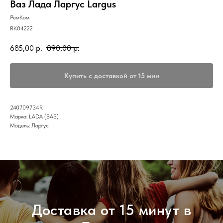
Ваз Лада Ларгус Largus
РемКом
RK04222
685,00
р.
890,00
р.
Купить с доставкой от 15 мин
240709734R
Марка: LADA (ВАЗ)
Модель: Ларгус
Доставка от 15 минут в