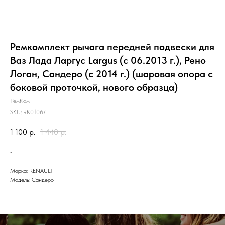
Ремкомплект рычага передней подвески для
Ваз Лада Ларгус Largus (с 06.2013 г.), Рено
Логан, Сандеро (с 2014 г.) (шаровая опора с
боковой проточкой, нового образца)
РемКом
SKU:
RK01067
1 100
р.
1 440
р.
-
Марка: RENAULT
Модель: Сандеро