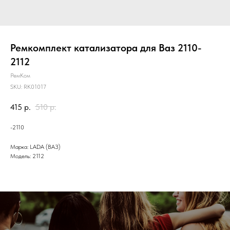
Ремкомплект катализатора для Ваз 2110-
2112
РемКом
SKU:
RK01017
415
р.
510
р.
-2110
Марка: LADA (ВАЗ)
Модель: 2112