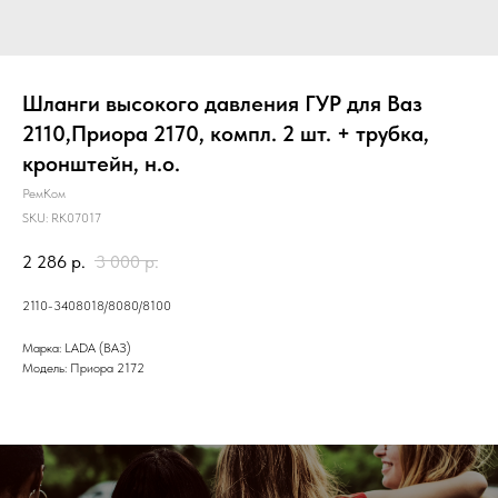
Шланги высокого давления ГУР для Ваз
2110,Приора 2170, компл. 2 шт. + трубка,
кронштейн, н.о.
РемКом
SKU:
RK07017
2 286
р.
3 000
р.
2110-3408018/8080/8100
Марка: LADA (ВАЗ)
Модель: Приора 2172