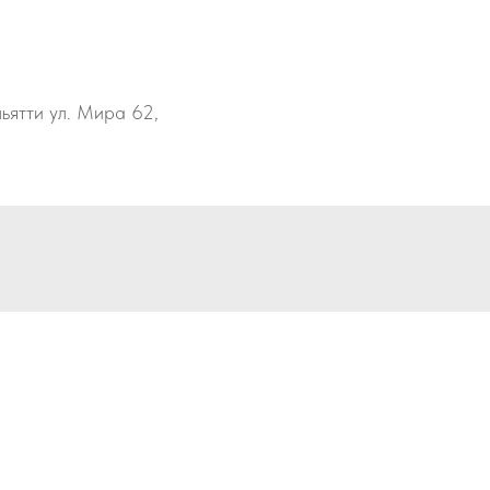
льятти ул. Мира 62,
особом: