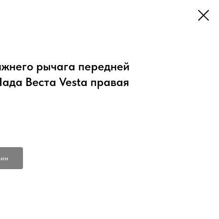
жнего рычага передней
Лада Веста Vesta правая
мин