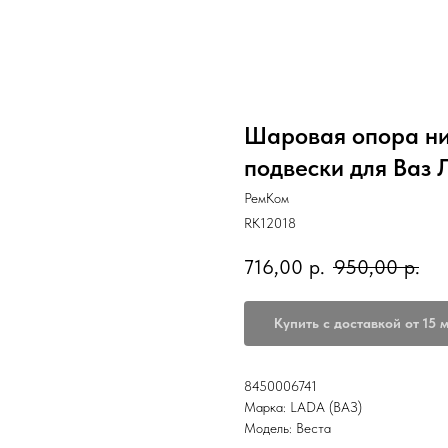
Шаровая опора ни
подвески для Ваз 
РемКом
RK12018
716,00
р.
950,00
р.
Купить с доставкой от 15 
8450006741
Марка: LADA (ВАЗ)
Модель: Веста