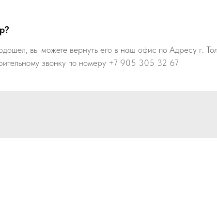
р?
одошел, вы можете вернуть его в наш офис по Адресу г. То
рительному звонку по номеру +7 905 305 32 67
м вопросам свяжитесь с нами любым удобным сп
E-mail: autoiskin@yandex.ru
Телефон:
+7 905 305 32 67