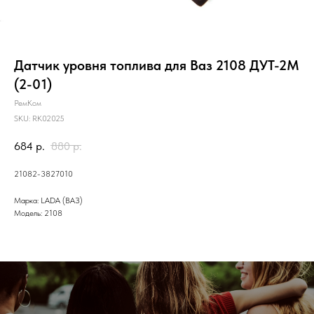
Датчик уровня топлива для Ваз 2108 ДУТ-2М
(2-01)
РемКом
SKU:
RK02025
684
р.
880
р.
21082-3827010
Марка: LADA (ВАЗ)
Модель: 2108