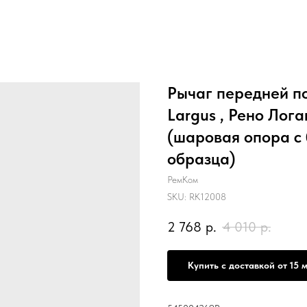
Рычаг передней по
Largus , Рено Лог
(шаровая опора с 
образца)
РемКом
SKU:
RK12008
2 768
р.
4 010
р.
Купить с доставкой от 15 