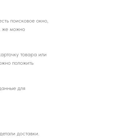
сть поисковое окно,
к же можно
карточку товара или
ожно положить
 данные для
детали доставки.