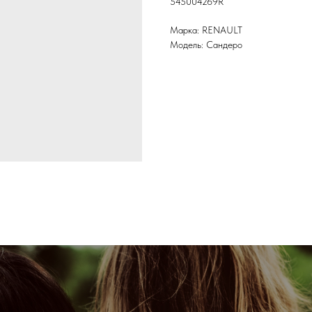
545004269R
Марка: RENAULT
Модель: Сандеро