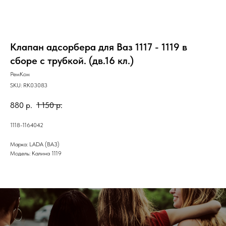
Клапан адсорбера для Ваз 1117 - 1119 в
сборе с трубкой. (дв.16 кл.)
РемКом
SKU:
RK03083
880
р.
1 150
р.
1118-1164042
Марка: LADA (ВАЗ)
Модель: Калина 1119