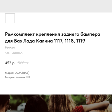
Ремкомплект крепления заднего бампера
для Ваз Лада Калина 1117, 1118, 1119
РемКом
SKU:
RK01166
452
р.
560
р.
Марка: LADA (ВАЗ)
Модель: Калина 1119