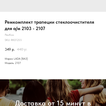
Ремкомплект трапеции стеклоочистителя
для а/м 2103 - 2107
РемКом
SKU:
RK01255
349
р.
440
р.
Марка: LADA (ВАЗ)
Модель: 2107
Доставка от 15 минут в