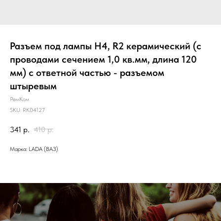
Разъем под лампы H4, R2 керамический (с
проводами сечением 1,0 кв.мм, длина 120
мм) с ответной частью - разъемом
штыревым
РемКом
SKU:
RK04127
341
р.
410
р.
Марка: LADA (ВАЗ)