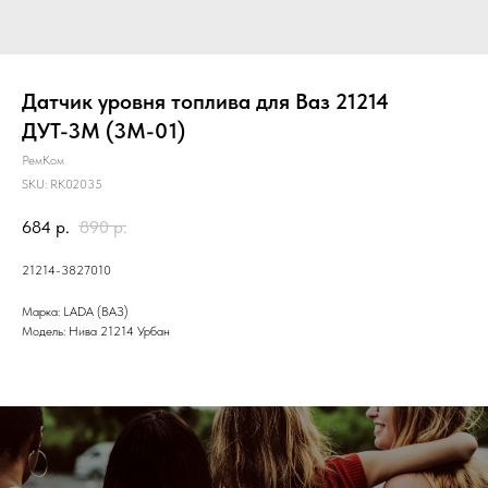
Датчик уровня топлива для Ваз 21214
ДУТ-3М (3М-01)
РемКом
SKU:
RK02035
684
р.
890
р.
21214-3827010
Марка: LADA (ВАЗ)
Модель: Нива 21214 Урбан