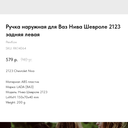
Ручка наружная для Ваз Нива Шевроле 2123
задняя левая
РемКом
SKU:
RK14064
579
р.
740
р.
2123 Chevrolet Niva
Материал: ABS пластик
Марка: LADA (ВАЗ)
Модель: Нива Шевроле 2123
LxWxH: 150x70x40 mm
Weight: 200 g