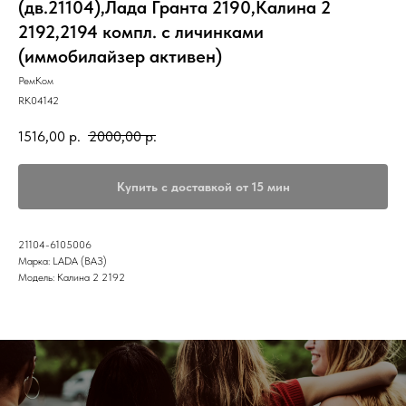
(дв.21104),Лада Гранта 2190,Калина 2
2192,2194 компл. с личинками
(иммобилайзер активен)
РемКом
RK04142
1516,00
р.
2000,00
р.
Купить с доставкой от 15 мин
21104-6105006
Марка: LADA (ВАЗ)
Модель: Калина 2 2192