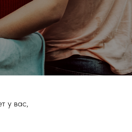
т у вас,