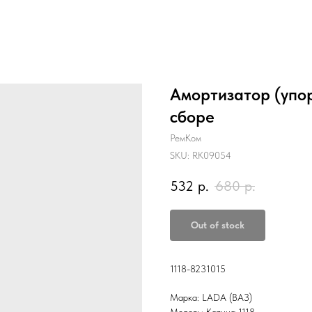
Амортизатор (упор
сборе
РемКом
SKU:
RK09054
532
р.
680
р.
Out of stock
1118-8231015
Марка: LADA (ВАЗ)