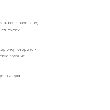
сть поисковое окно,
к же можно
карточку товара или
ожно положить
 данные для