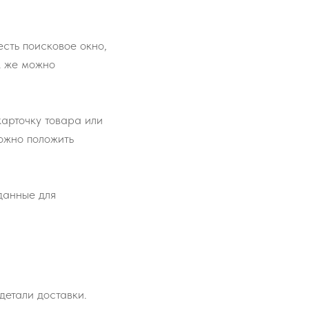
сть поисковое окно,
к же можно
карточку товара или
ожно положить
 данные для
детали доставки.