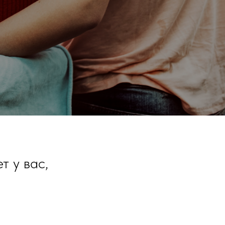
т у вас,