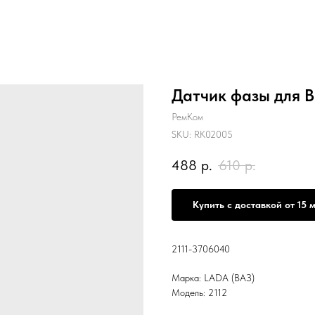
Датчик фазы для Ва
РемКом
SKU:
RK02005
488
р.
610
р.
Купить с доставкой от 15 
2111-3706040
Марка: LADA (ВАЗ)
Модель: 2112