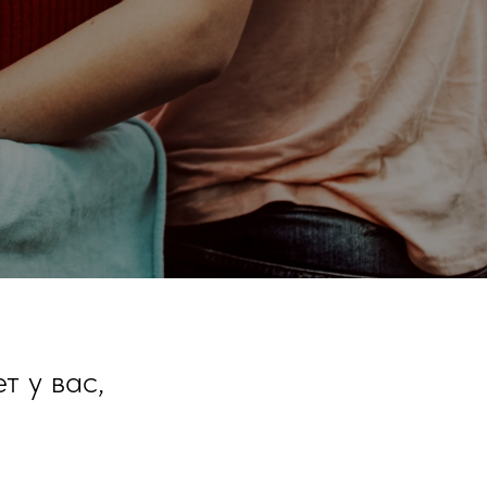
т у вас,