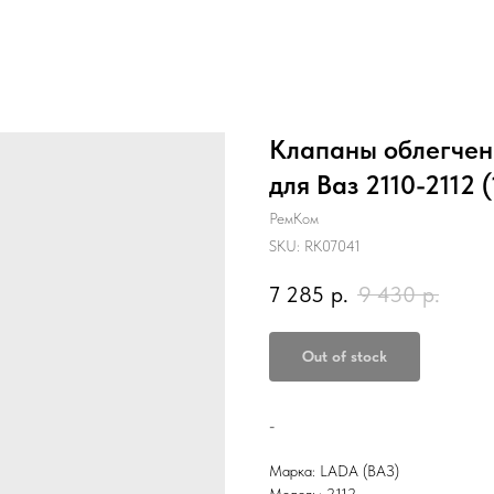
Клапаны облегчен
для Ваз 2110-2112 (
РемКом
SKU:
RK07041
7 285
р.
9 430
р.
Out of stock
-
Марка: LADA (ВАЗ)