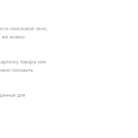
сть поисковое окно,
к же можно
карточку товара или
ожно положить
 данные для