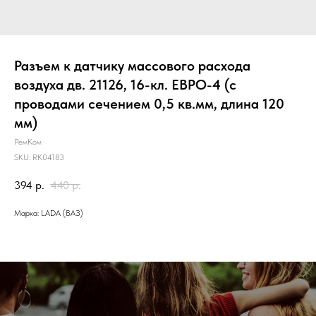
Разъем к датчику массового расхода
воздуха дв. 21126, 16-кл. ЕВРО-4 (с
проводами сечением 0,5 кв.мм, длина 120
мм)
РемКом
SKU:
RK04183
394
р.
440
р.
Марка: LADA (ВАЗ)