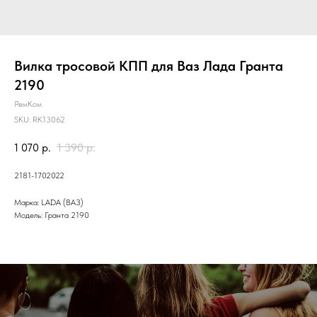
Вилка тросовой КПП для Ваз Лада Гранта
2190
РемКом
SKU:
RK13062
1 070
р.
1 390
р.
2181-1702022
Марка: LADA (ВАЗ)
Модель: Гранта 2190