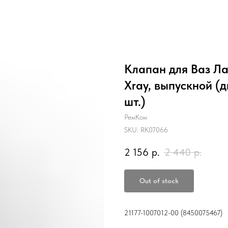
Клапан для Ваз Ла
Xray, выпускной (дв.
шт.)
РемКом
SKU:
RK07066
2 156
р.
2 440
р.
Out of stock
21177-1007012-00 (8450075467)