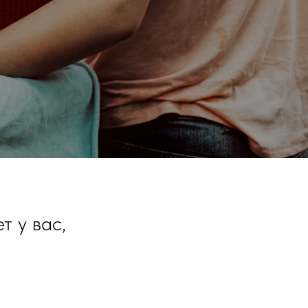
т у вас,