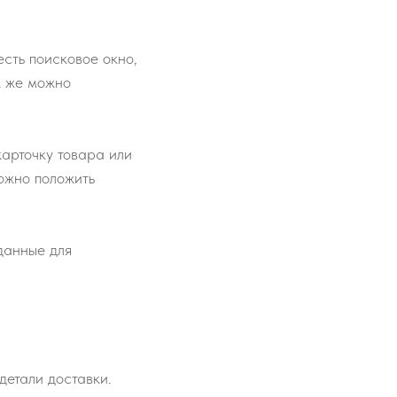
сть поисковое окно,
к же можно
карточку товара или
ожно положить
 данные для
детали доставки.