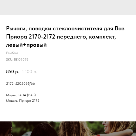
Рычаги, поводки стеклоочистителя для Ваз
Приора 2170-2172 переднего, комплект,
левый+правый
РемКом
SKU:
RK09079
850
р.
1 100
р.
2172-5205065/66
Марка: LADA (ВАЗ)
Модель: Приора 2172