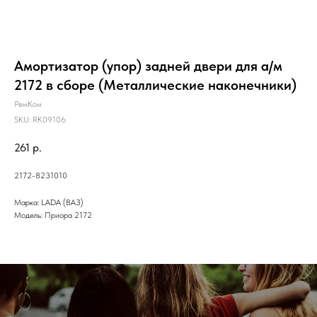
Амортизатор (упор) задней двери для а/м
2172 в сборе (Металлические наконечники)
РемКом
SKU:
RK09106
261
р.
2172-8231010
Марка: LADA (ВАЗ)
Модель: Приора 2172