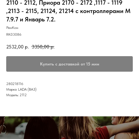
2110 - 2112, Приора 2170 - 2172 ,1117 - 1119
,2113 - 2115, 21124, 21214 с контроллерами М
7.9.7 и Январь 7.2.
РемКом
RK03086
2532,00
р.
3350,00
р.
Купить с доставкой от 15 мин
280218116
Марка: LADA (ВАЗ)
Модель: 2112