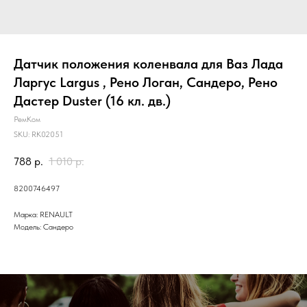
Датчик положения коленвала для Ваз Лада
Ларгус Largus , Рено Логан, Сандеро, Рено
Дастер Duster (16 кл. дв.)
РемКом
SKU:
RK02051
788
р.
1 010
р.
8200746497
Марка: RENAULT
Модель: Сандеро