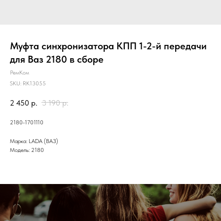
Муфта синхронизатора КПП 1-2-й передачи
для Ваз 2180 в сборе
РемКом
SKU:
RK13055
2 450
р.
3 190
р.
2180-1701110
Марка: LADA (ВАЗ)
Модель: 2180