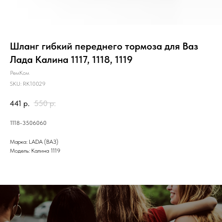
Шланг гибкий переднего тормоза для Ваз
Лада Калина 1117, 1118, 1119
РемКом
SKU:
RK10029
441
р.
550
р.
1118-3506060
Марка: LADA (ВАЗ)
Модель: Калина 1119