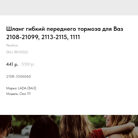
Шланг гибкий переднего тормоза для Ваз
2108-21099, 2113-2115, 1111
РемКом
SKU:
RK10025
441
р.
550
р.
2108-3506060
Марка: LADA (ВАЗ)
Модель: Ока 111