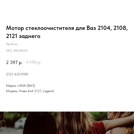
Мотор стеклоочистителя для Ваз 2104, 2108,
2121 заднего
РемКом
SKU:
RK04045
2 397
р.
3 170
р.
2121-6313100
Марка: LADA (ВАЗ)
Модель: Нива 4x4 2121, Legend