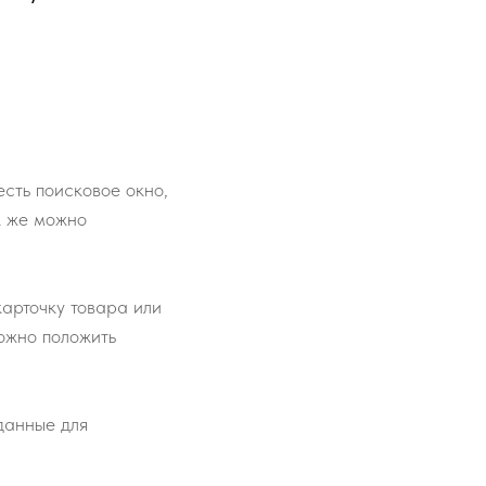
сть поисковое окно,
к же можно
карточку товара или
ожно положить
 данные для