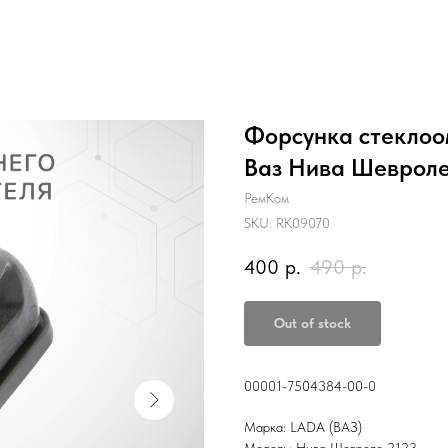
Форсунка стеклоо
Ваз Нива Шевроле 
РемКом
SKU:
RK09070
400
р.
490
р.
Out of stock
00001-7504384-00-0
Марка: LADA (ВАЗ)