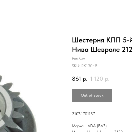
Шестерня КПП 5-й 
Нива Шевроле 212
РемКом
SKU:
RK13048
861
р.
1 120
р.
Out of stock
2107-1701157
Марка: LADA (ВАЗ)