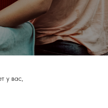
т у вас,