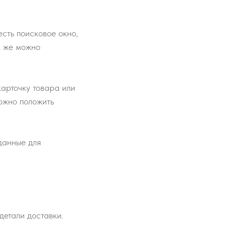
сть поисковое окно,
к же можно
карточку товара или
ожно положить
 данные для
детали доставки.