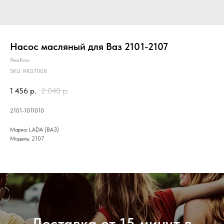
Насос масляный для Ваз 2101-2107
РемКом
SKU:
RK07008
1 456
р.
2 040
р.
2101-1011010
Марка: LADA (ВАЗ)
Модель: 2107
Доставка от 15 минут в