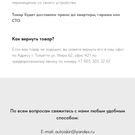
перемещение со своего устройства.
Товар будет доставлен прямо до квартиры, гаража или
СТО
Как вернуть товар?
Если вам товар не подошел, вы можете вернуть его в наш офис
по Адресу г. Тольятти ул. Мира 62, офис 421 по
предварительному звонку по номеру +7 905 305 32 67
По всем вопросам свяжитесь с нами любым удобным
способом:
E-mail: autoiskin@yandex.ru