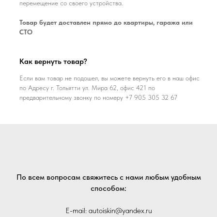
перемещение со своего устройства.
Товар будет доставлен прямо до квартиры, гаража или
СТО
Как вернуть товар?
Если вам товар не подошел, вы можете вернуть его в наш офис
по Адресу г. Тольятти ул. Мира 62, офис 421 по
предварительному звонку по номеру +7 905 305 32 67
По всем вопросам свяжитесь с нами любым удобным
способом:
E-mail: autoiskin@yandex.ru