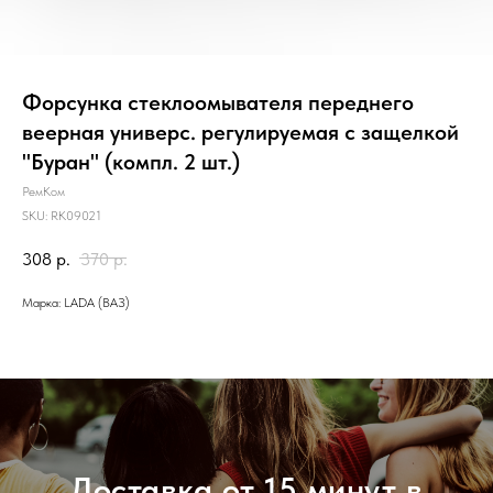
Форсунка стеклоомывателя переднего
веерная универс. регулируемая с защелкой
"Буран" (компл. 2 шт.)
РемКом
SKU:
RK09021
308
р.
370
р.
Марка: LADA (ВАЗ)
Доставка от 15 минут в