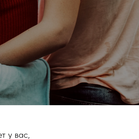
т у вас,