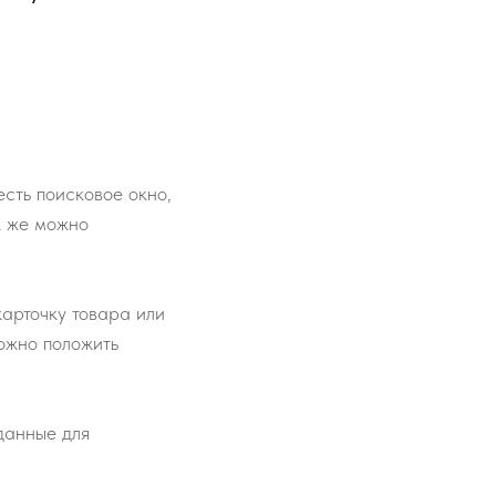
сть поисковое окно,
к же можно
карточку товара или
ожно положить
 данные для