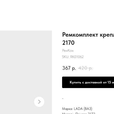
Ремкомплект креп
2170
РемКом
SKU:
RK01062
367
р.
420
р.
Купить с доставкой от 15 
-
Марка: LADA (ВАЗ)