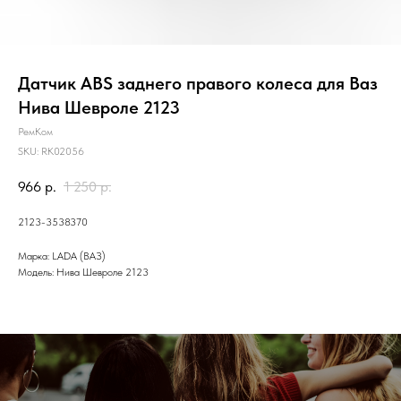
Датчик ABS заднего правого колеса для Ваз
Нива Шевроле 2123
РемКом
SKU:
RK02056
966
р.
1 250
р.
2123-3538370
Марка: LADA (ВАЗ)
Модель: Нива Шевроле 2123