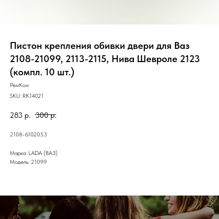
Пистон крепления обивки двери для Ваз
2108-21099, 2113-2115, Нива Шевроле 2123
(компл. 10 шт.)
РемКом
SKU:
RK14021
283
р.
300
р.
2108-6102053
Марка: LADA (ВАЗ)
Модель: 21099